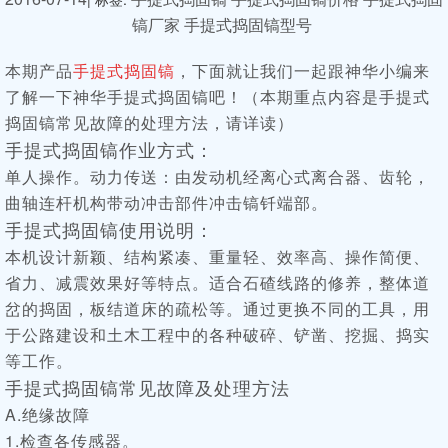
镐厂家
手提式捣固镐型号
本期产品
手提式捣固镐
，下面就让我们一起跟神华小编来
了解一下神华
手提式捣固镐
吧！（本期重点内容是
手提式
捣固镐
常见故障的处理方法，请详读）
手提式捣固镐
作业方式：
单人操作。动力传送：由发动机经离心式离合器、齿轮，
曲轴连杆机构带动冲击部件冲击镐钎端部。
手提式捣固镐
使用说明：
本机设计新颖、结构紧凑、重量轻、效率高、操作简便、
省力、减震效果好等特点。适合石碴线路的修养，整体道
岔的捣固，板结道床的疏松等。通过更换不同的工具，用
于公路建设和土木工程中的各种破碎、铲凿、挖掘、捣实
等工作。
手提式捣固镐
常见故障及处理方法
A.绝缘故障
1.检查各传感器。