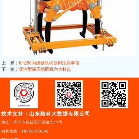
上一篇：
K1250内燃锯轨机使用注意事项
下一篇：
柴油型液压捣固机六大特点
技术支持：山东酷科大数据有限公司
地址：济宁市高新区开源路北11号
销售热线：18953730502