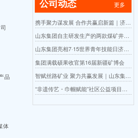
公司动态
更多
携手聚力谋发展 合作共赢启新篇｜济宁
公司
联通公司领导莅临山东集团考察洽谈合
山东集团自主研发生产的两款煤矿井下
作
自动隔爆装置成功取得矿用产品安全标
山东集团亮相7·15世界青年技能日济宁
志证书
主题活动
集团满载硕果收官第16届新疆矿博会
智赋丝路矿业 聚力共赢发展｜山东集团
产品
惊艳亮相第16届新疆国际矿博会
“非遗传艺・巾帼赋能”社区公益项目共
建签约仪式在山东集团圆满举行
媒体