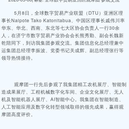
5月8日，
全球数字贸易产业联盟（
DTU）亚洲区理
事长Naipote Tako Katonitabua、中国区理事长戚伟川率
华东、华北、西南、东北等七大区协会负责人一行30余
人，在济宁市数字贸易产业协会会长熊秀勤、副会长魏新
乾陪同下，到访我集团参观交流。集团信息化总经理兼中
运集团总经理李振波、党委书记关成辉、副总经理张行等
领导热情接待。
观摩团一行先后参观了我集团精工农机展厅、智能制
造成果展厅、工程机械数字化车间、企业文化展厅、无人
机及智能机器人展厅、
AI智能中心。我集团在智能制造、
人工智能应用及数字化转型领域取得的领先成果，赢得观
摩团高度评价。