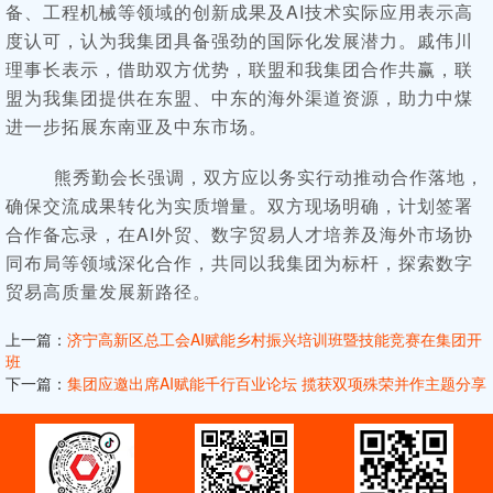
备、工程机械等领域的创新成果及AI技术实际应用表示高
度认可，认为我集团具备强劲的国际化发展潜力。戚伟川
理事长表示，借助双方优势，联盟和我集团合作共赢，联
盟为我集团提供在东盟、中东的海外渠道资源，助力中煤
进一步拓展东南亚及中东市场。
熊秀勤会长强调，双方应以务实行动推动合作落地，
确保交流成果转化为实质增量。双方现场明确，计划签署
合作备忘录，在
AI外贸、数字贸易人才培养及海外市场协
同布局等领域深化合作，共同以我集团为标杆，探索数字
贸易高质量发展新路径。
上一篇：
济宁高新区总工会AI赋能乡村振兴培训班暨技能竞赛在集团开
班
下一篇：
集团应邀出席AI赋能千行百业论坛 揽获双项殊荣并作主题分享