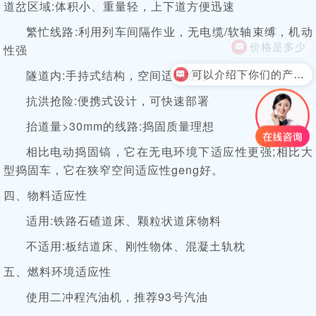
道岔区域
:体积小、重量轻，上下道方便迅速
繁忙线路
:利用列车间隔作业，无电缆/软轴束缚，机动
价格是多少
性强
可以介绍下你们的产品么？
隧道内
:手持式结构，空间适应性好
抗洪抢险
:便携式设计，可快速部署
抬道量
>30mm的线路:捣固质量理想
相比电动捣固镐，它在无电环境下适应性更强
;相比大
型捣固车，它在狭窄空间适应性geng好。
四、物料适应性
适用
:铁路石碴道床、颗粒状道床物料
不适用
:板结道床、刚性物体、混凝土轨枕
五、燃料环境适应性
使用二冲程汽油机，推荐
93号汽油