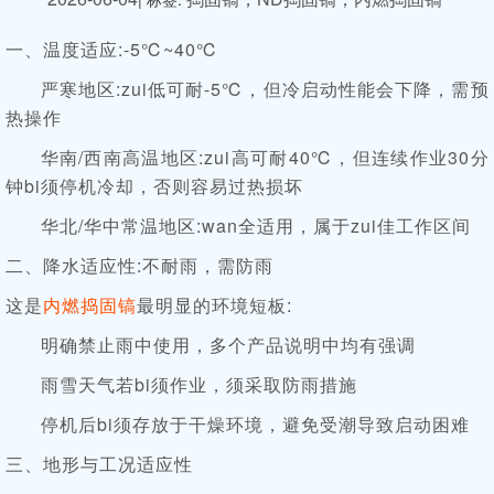
一、温度适应
:-5℃~40℃
严寒地区
:zui低可耐-5℃，但冷启动性能会下降，需预
热操作
华南
/西南高温地区:zui高可耐40℃，但连续作业30分
钟bi须停机冷却，否则容易过热损坏
华北
/华中常温地区:wan全适用，属于zui佳工作区间
二、降水适应性
:不耐雨，需防雨
这是
内燃捣固镐
最明显的环境短板
:
明确禁止雨中使用，多个产品说明中均有强调
雨雪天气若
bi须作业，须采取防雨措施
停机后
bi须存放于干燥环境，避免受潮导致启动困难
三、地形与工况适应性