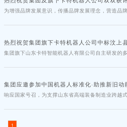
为增强品牌发展意识，传播品牌发展理念，营造品牌
市广播电视台演播大厅举办，济宁市人大常委、二
管理局二级调研员张艳果、山东省品牌建设促进会专家
热烈祝贺集团旗下卡特机器人公司中标汶上
集团旗下山东卡特智能机器人有限公司自主研发的
机采购项目，此次中标标志着卡特机器人公司植保
知名度和影响力。
集团应邀参加中国机器人标准化·助推新旧动
响应国家号召，为支撑山东省高端装备制造业跨越式
家机器人检测与评定中心、中国机器人产业联盟、
的2018中国机器人标准化助推新旧动能转化论坛在
1