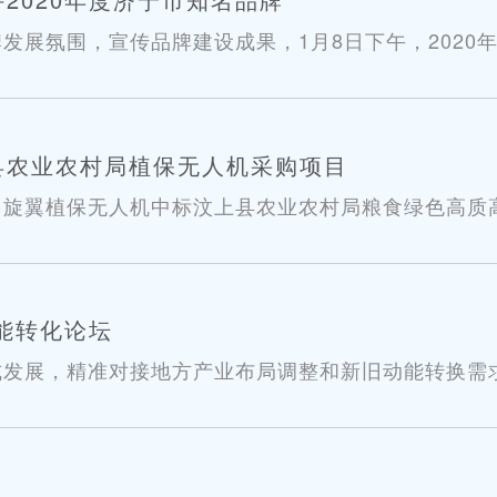
发展氛围，宣传品牌建设成果，1月8日下午，2020
级巡视员周光全，济宁市工业和信息化局二级调研员黄
委员会主任、原巡视员谷...
县农业农村局植保无人机采购项目
多旋翼植保无人机中标汶上县农业农村局粮食绿色高质
无人机得到了社会各界的高度肯定，将大大提升公司在
能转化论坛
发展，精准对接地方产业布局调整和新旧动能转换需求
山东省发展和改革委员会、山东省经济和信息化委员会
邹城择邻山庄举行。