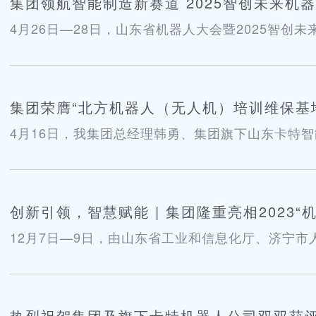
集团领航智能制造新赛道 2025智创未来机
4月26日—28日，山东省机器人大会暨2025智
机械与智能装备领域的领军企业，我集团携多款尖
集团荣膺“北方机器人（无人机）培训维保基
4月16日，我集团总经理韩勇、集团旗下山东卡特
方机器人（无人机）维保中心揭牌仪式。
创新引领，智慧赋能 | 集团隆重亮相2023
12月7日—9日，由山东省工业和信息化厅、济宁市
字经济发展先进成果展在济宁高新区展览馆举办。
热烈祝贺集团及旗下卡特机器人公司双双获评