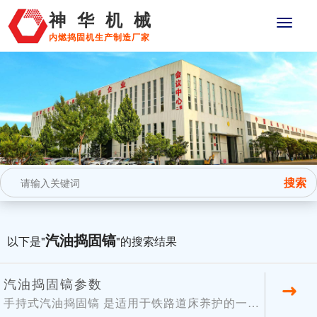
神华机械
内燃捣固机生产制造厂家
汽油捣固镐
以下是"
"的搜索结果
汽油捣固镐参数
手持式汽油捣固镐 是适用于铁路道床养护的一种